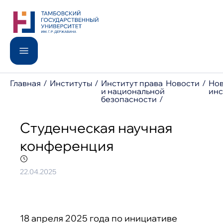
Поиск по сайту
Поступление
Институты
Университет
Популярные запросы
Школьникам
Медицинский институт
Студентам
Moodle
International
Главная
Институты
Институт права
Новости
Но
Телефонный справочник
Образование
и национальной
инс
Педагогический институт
Доп. образование
безопасности
МФЦ
Наука
Новости
Поступление
Анонсы
Баллы ЕГЭ
Студенческая научная
Контакты
конференция
Сведения об образовательной организации
8 800 200-44-65
post@tsutmb.ru
22.04.2025
18 апреля 2025 года по инициативе