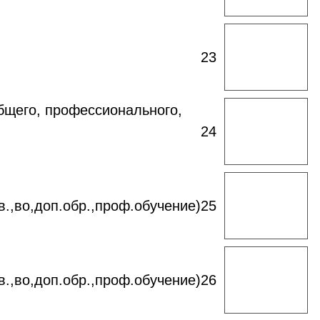
Открыть
23
таблицу
общего, профессионального,
Открыть
24
таблицу
Открыть
в.,во,доп.обр.,проф.обучение)
25
таблицу
Открыть
в.,во,доп.обр.,проф.обучение)
26
таблицу