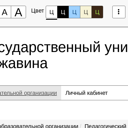
А
А
Цвет
Ц
Ц
Ц
Ц
Ц
сударственный уни
ржавина
ательной организации
Личный кабинет
образовательной организации
Педагогический