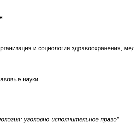
я
рганизация и социология здравоохранения, ме
равовые науки
нология; уголовно-исполнительное право"