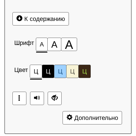
К содержанию
А
Шрифт
А
А
Цвет
Ц
Ц
Ц
Ц
Ц
Дополнительно