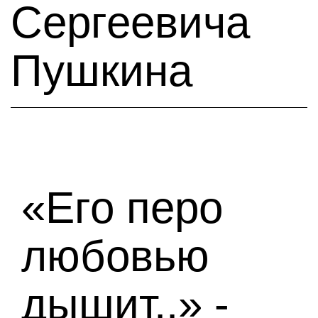
Сергеевича
Пушкина
«Его перо
любовью
дышит..» -