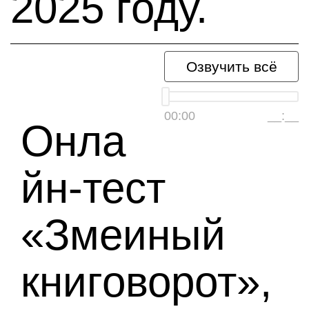
2025 году.
Озвучить всё
00:00
__:__
Онла
йн-тест
«Змеиный
книговорот»,