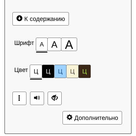
К содержанию
А
Шрифт
А
А
Цвет
Ц
Ц
Ц
Ц
Ц
Дополнительно