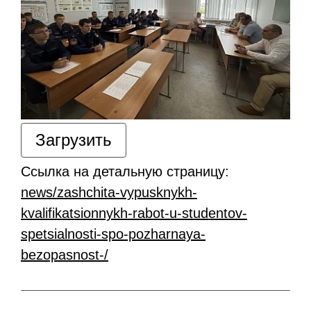
Загрузить
Ссылка на детальную страницу:
news/zashchita-vypusknykh-
kvalifikatsionnykh-rabot-u-studentov-
spetsialnosti-spo-pozharnaya-
bezopasnost-/