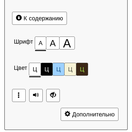
К содержанию
А
Шрифт
А
А
Цвет
Ц
Ц
Ц
Ц
Ц
Дополнительно