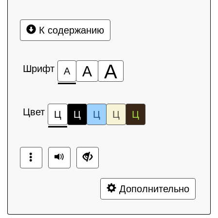
К содержанию
А
Шрифт
А
А
Цвет
Ц
Ц
Ц
Ц
Ц
Дополнительно