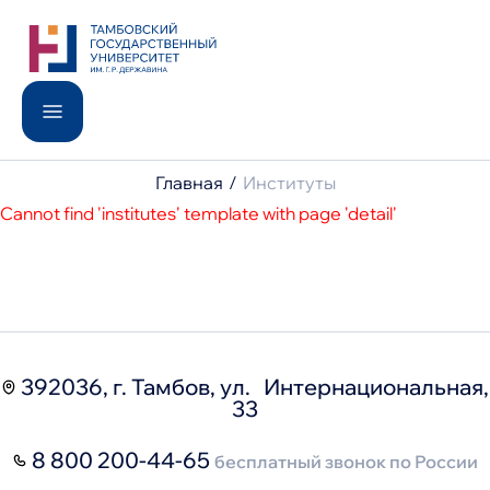
Поиск по сайту
Поступление
Институты
Университет
Популярные запросы
Школьникам
Медицинский институт
Студентам
Moodle
International
Главная
Институты
Телефонный справочник
Образование
Педагогический институт
Cannot find 'institutes' template with page 'detail'
Доп. образование
МФЦ
Наука
Новости
Поступление
Анонсы
Баллы ЕГЭ
Контакты
Сведения об образовательной организации
8 800 200-44-65
post@tsutmb.ru
392036, г. Тамбов, ул. Интернациональная,
33
8 800 200-44-65
бесплатный звонок по России