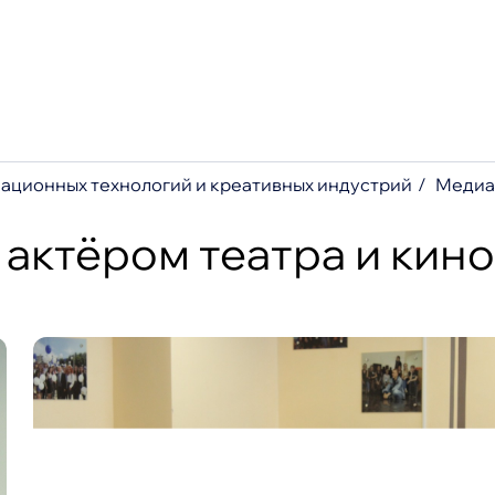
 сайту
запросы
ационных технологий и креативных индустрий
Медиа
Moodle
Те
с актёром театра и ки
МФЦ
По