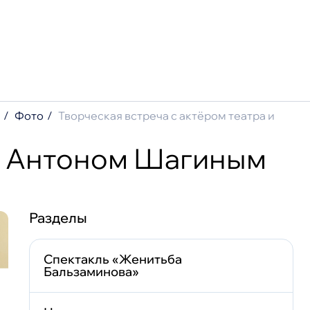
Фото
Творческая встреча с актёром театра и
лефонный справочник
но Антоном Шагиным
ступление
Разделы
Спектакль «Женитьба
Бальзаминова»