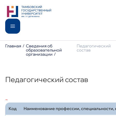
Поступление
Институты
Университет
Школьникам
Студентам
International
Главная
Образование
Сведения об
Педагогический
Доп. образование
образовательной
состав
Наука
организации
Новости
Анонсы
Контакты
Педагогический состав
Сведения об образовательной организации
8 800 200-44-65
post@tsutmb.ru
~
Код
Наименование профессии, специальности, 