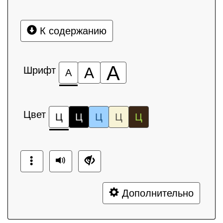
К содержанию
А
Шрифт
А
А
Цвет
Ц
Ц
Ц
Ц
Ц
Дополнительно